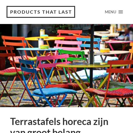
PRODUCTS THAT LAST
MENU
Terrastafels horeca zijn
van groot belang