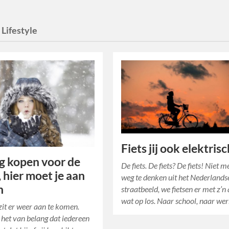
:
Lifestyle
Fiets jij ook elektris
g kopen voor de
De fiets. De fiets? De fiets! Niet m
, hier moet je aan
weg te denken uit het Nederlands
n
straatbeeld, we fietsen er met z’n 
wat op los. Naar school, naar we
zit er weer aan te komen.
het van belang dat iedereen