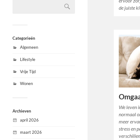
ervoor zorg
de juiste 
Categorieën
Algemeen
Lifestyle
Vrije Tijd
Wonen
Omgaa
We leven in
Archieven
normaal om
april 2026
meer erva
stress en p
maart 2026
verschill