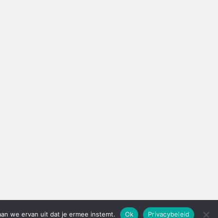
aan we ervan uit dat je ermee instemt.
Ok
Privacybeleid