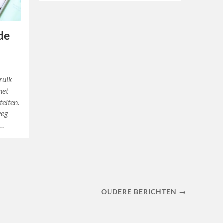
de
ruik
het
teiten.
weg
e…
OUDERE BERICHTEN →