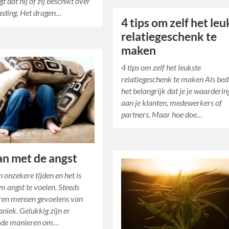
t dat hij of zij beschikt over
kleding. Het dragen…
4 tips om zelf het le
relatiegeschenk te
maken
4 tips om zelf het leukste
relatiegeschenk te maken Als bedr
het belangrijk dat je je waarderin
aan je klanten, medewerkers of
partners. Maar hoe doe…
n met de angst
 onzekere tijden en het is
 angst te voelen. Steeds
ren mensen gevoelens van
aniek. Gelukkig zijn er
ende manieren om…