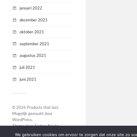
januari 2022
december 2021
oktober 2021
september 2021
augustus 2021
juli 2021
juni 2021
© 2026
Products that last
.
Mogelijk gemaakt door
WordPress
.
Thema door
Anders Norén
.
We gebruiken cookies om ervoor te zorgen dat onze site zo soep