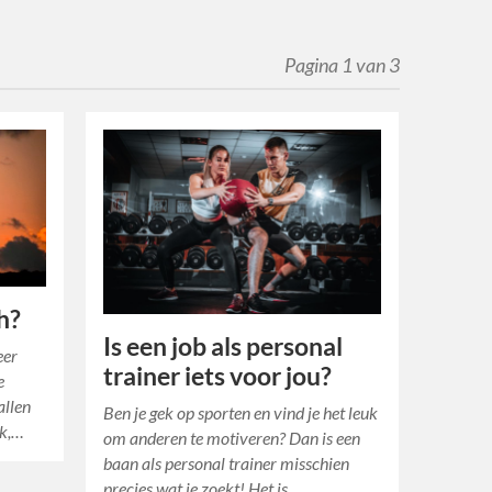
Pagina 1 van 3
ch?
Is een job als personal
eer
trainer iets voor jou?
e
allen
Ben je gek op sporten en vind je het leuk
rk,…
om anderen te motiveren? Dan is een
baan als personal trainer misschien
precies wat je zoekt! Het is…