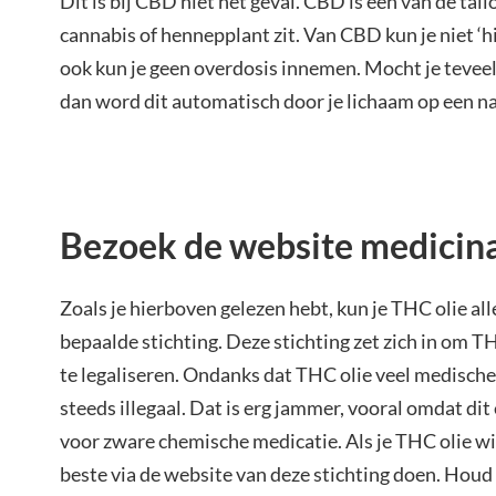
Dit is bij CBD niet het geval. CBD is een van de tall
cannabis of hennepplant zit. Van CBD kun je niet ‘h
ook kun je geen overdosis innemen. Mocht je teve
dan word dit automatisch door je lichaam op een n
Bezoek de website medicina
Zoals je hierboven gelezen hebt, kun je THC olie al
bepaalde stichting. Deze stichting zet zich in om T
te legaliseren. Ondanks dat THC olie veel medische 
steeds illegaal. Dat is erg jammer, vooral omdat dit 
voor zware chemische medicatie. Als je THC olie wilt
beste via de website van deze stichting doen. Houd