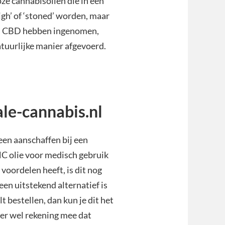
oze cannabisoliën die in een
igh’ of ‘stoned’ worden, maar
el CBD hebben ingenomen,
atuurlijke manier afgevoerd.
le-cannabis.nl
leen aanschaffen bij een
HC olie voor medisch gebruik
voordelen heeft, is dit nog
een uitstekend alternatief is
 bestellen, dan kun je dit het
 er wel rekening mee dat