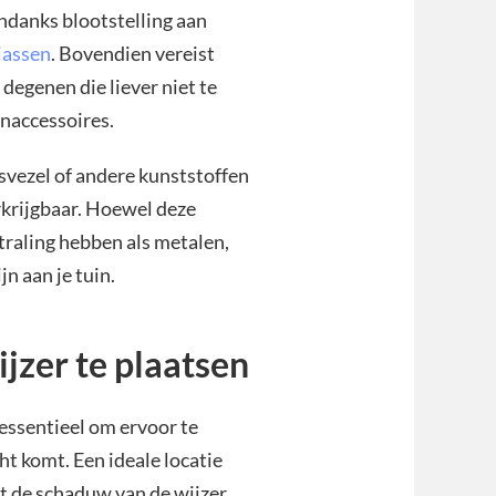
ondanks blootstelling aan
iassen
. Bovendien vereist
 degenen die liever niet te
inaccessoires.
asvezel of andere kunststoffen
erkrijgbaar. Hoewel deze
traling hebben als metalen,
n aan je tuin.
jzer te plaatsen
 essentieel om ervoor te
cht komt. Een ideale locatie
at de schaduw van de wijzer