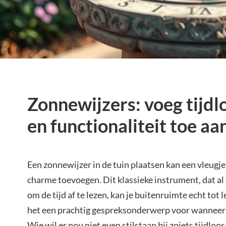
Zonnewijzers: voeg tijdl
en functionaliteit toe aan
Een zonnewijzer in de tuin plaatsen kan een vleugje
charme toevoegen. Dit klassieke instrument, dat a
om de tijd af te lezen, kan je buitenruimte echt tot
het een prachtig gespreksonderwerp voor wanneer j
Wie wil er nou niet even stilstaan bij zoiets tijdloo