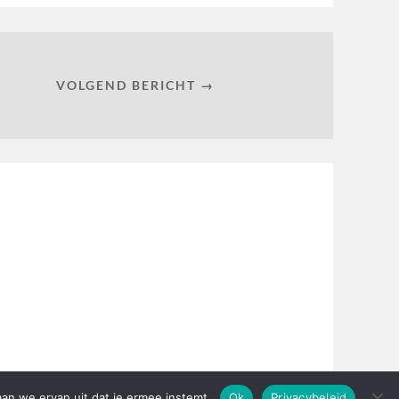
VOLGEND BERICHT →
aan we ervan uit dat je ermee instemt.
Ok
Privacybeleid