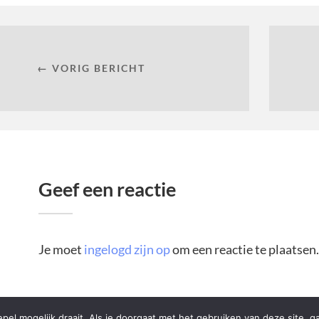
← VORIG BERICHT
Geef een reactie
Je moet
ingelogd zijn op
om een reactie te plaatsen.
el mogelijk draait. Als je doorgaat met het gebruiken van deze site, g